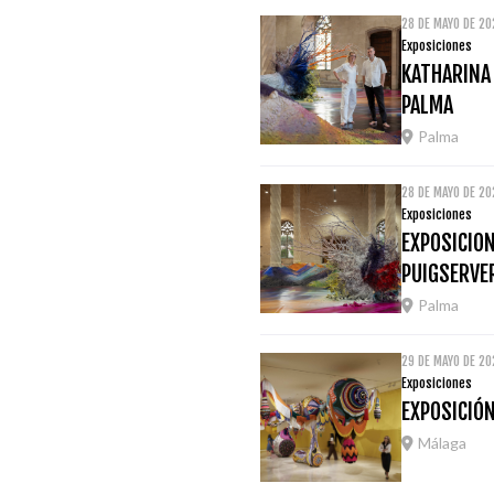
28 DE MAYO DE 20
Exposiciones
KATHARINA
PALMA
Palma
28 DE MAYO DE 20
Exposiciones
EXPOSICION
PUIGSERVE
Palma
29 DE MAYO DE 2
Exposiciones
EXPOSICIÓ
Málaga