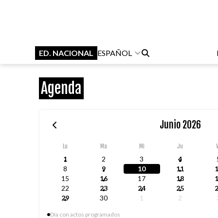
ED. NACIONAL
ESPAÑOL
Agenda
Junio 2026
Lu
Ma
Mi
Ju
1
2
3
4
8
9
10
11
15
16
17
18
22
23
24
25
29
30
1
2
Día con actos programados