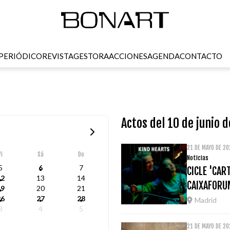
PERIÓDICO
REVISTA
GESTORA
ACCIONES
AGENDA
CONTACTO
Actos del 10 de junio 
21 DE MAYO DE 2
Vi
Sá
Do
Noticias
5
6
7
CICLE 'CAR
12
13
14
CAIXAFORU
19
20
21
26
27
28
Madrid
3
4
5
21 DE MAYO DE 20