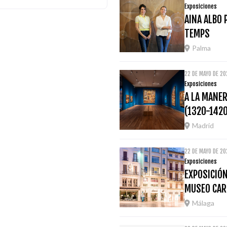
Exposiciones
AINA ALBO 
TEMPS
Palma
22 DE MAYO DE 20
Exposiciones
A LA MANER
(1320-1420
Madrid
22 DE MAYO DE 2
Exposiciones
EXPOSICIÓN
MUSEO CAR
Málaga