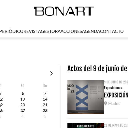
PERIÓDICO
REVISTA
GESTORA
ACCIONES
AGENDA
CONTACTO
Actos del 9 de junio d
9 DE JUNIO DE 20
Vi
Sá
Do
Exposiciones
5
6
7
EXPOSICIÓN
12
13
14
Madrid
19
20
21
26
27
28
3
4
5
21 DE MAYO DE 2