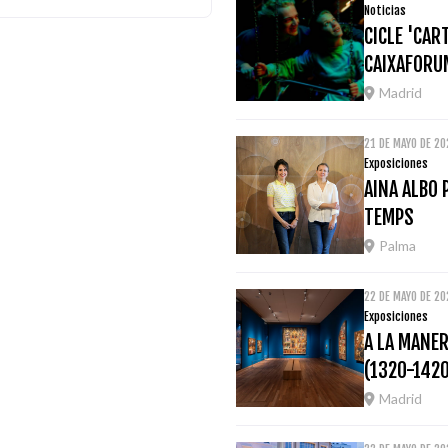
Noticias
CICLE 'CAR
CAIXAFORU
Madrid
21 DE MAYO DE 20
Exposiciones
AINA ALBO 
TEMPS
Palma
22 DE MAYO DE 20
Exposiciones
A LA MANER
(1320-1420
Madrid