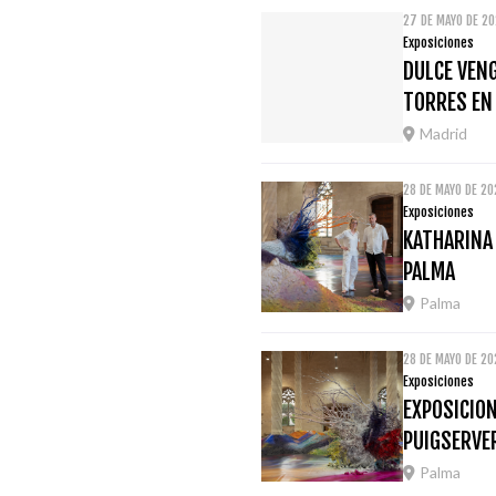
27 DE MAYO DE 2
Exposiciones
DULCE VENG
TORRES EN
Madrid
28 DE MAYO DE 20
Exposiciones
KATHARINA
PALMA
Palma
28 DE MAYO DE 20
Exposiciones
EXPOSICION
PUIGSERVE
Palma