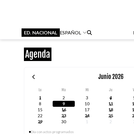
ED. NACIONAL
ESPAÑOL
Agenda
Junio 2026
Lu
Ma
Mi
Ju
1
2
3
4
8
9
10
11
15
16
17
18
22
23
24
25
29
30
1
2
Día con actos programados