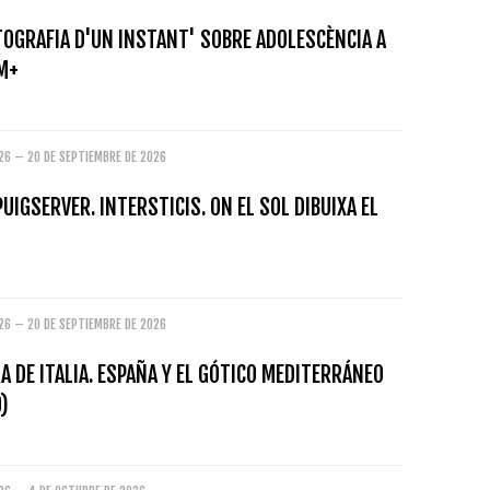
TOGRAFIA D'UN INSTANT' SOBRE ADOLESCÈNCIA A
M+
26 – 20 DE SEPTIEMBRE DE 2026
PUIGSERVER. INTERSTICIS. ON EL SOL DIBUIXA EL
26 – 20 DE SEPTIEMBRE DE 2026
A DE ITALIA. ESPAÑA Y EL GÓTICO MEDITERRÁNEO
)