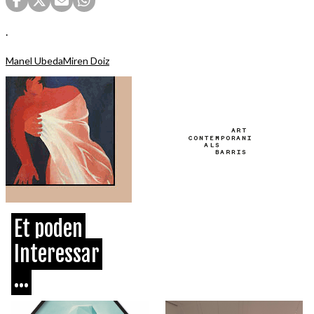
.
Manel Ubeda
Miren Doiz
Et poden
Interessar
...