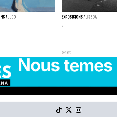
ONS
/
LUGO
EXPOSICIONS
/
LISBOA
.
bonart