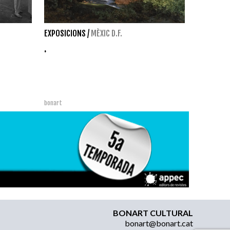
EXPOSICIONS
/
MÈXIC D.F.
.
bonart
BONART CULTURAL
bonart@bonart.cat