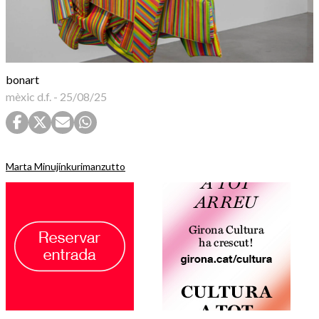
bonart
mèxic d.f.
-
25/08/25
Marta Minujín
kurimanzutto