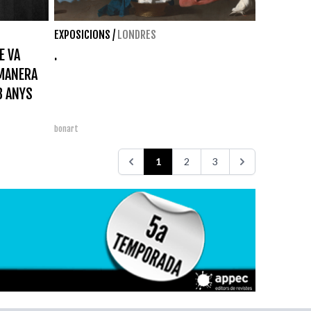
EXPOSICIONS
/
LONDRES
E VA
.
 MANERA
8 ANYS
bonart
1
2
3