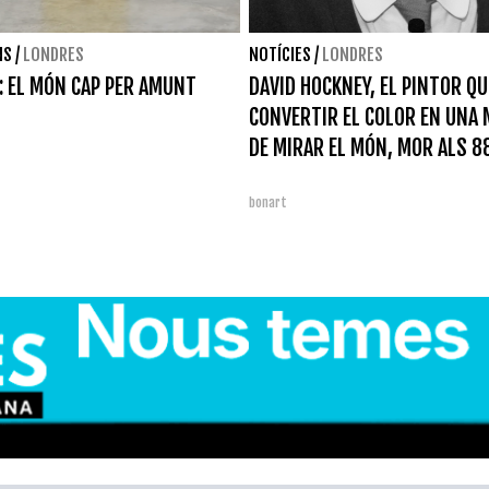
NS
/
LONDRES
NOTÍCIES
/
LONDRES
: EL MÓN CAP PER AMUNT
DAVID HOCKNEY, EL PINTOR QU
CONVERTIR EL COLOR EN UNA
DE MIRAR EL MÓN, MOR ALS 8
bonart