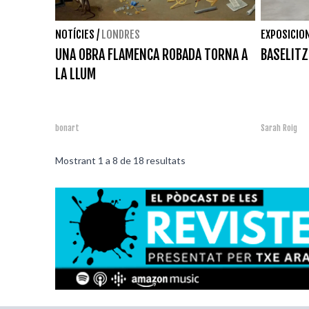
NOTÍCIES
/
LONDRES
EXPOSICIO
UNA OBRA FLAMENCA ROBADA TORNA A
BASELITZ
LA LLUM
bonart
Sarah Roig
Mostrant
1
a
8
de
18
resultats