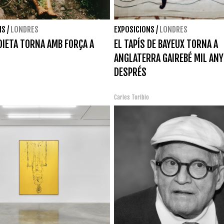
NS
/
LONDRES
EXPOSICIONS
/
LONDRES
IETA TORNA AMB FORÇA A
EL TAPÍS DE BAYEUX TORNA A
ANGLATERRA GAIREBÉ MIL AN
DESPRÉS
Carles Toribio