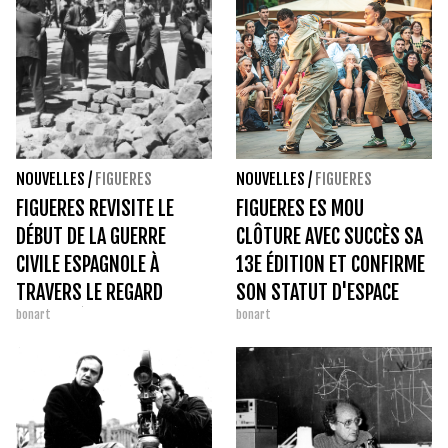
NOUVELLES
/
FIGUERES
NOUVELLES
/
FIGUERES
FIGUERES REVISITE LE
FIGUERES ES MOU
DÉBUT DE LA GUERRE
CLÔTURE AVEC SUCCÈS SA
CIVILE ESPAGNOLE À
13E ÉDITION ET CONFIRME
TRAVERS LE REGARD
SON STATUT D'ESPACE
bonart
bonart
D'AGUSTÍ CENTELLES
PUBLIC MAJEUR DE LA
DANSE.