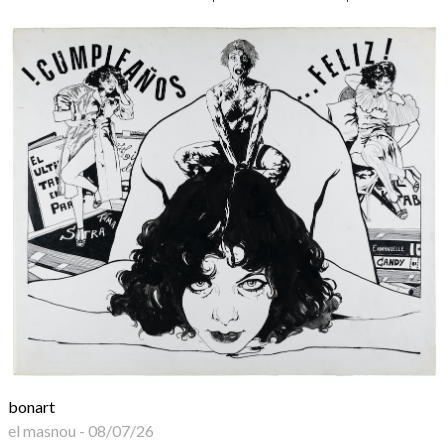
bonart
el masnou
-
08/07/26