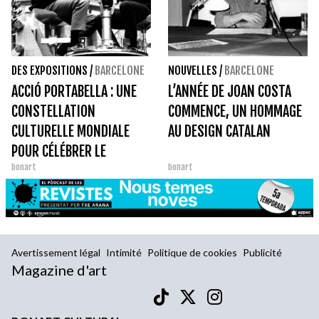
DES EXPOSITIONS
/
BARCELONE
NOUVELLES
/
BARCELONE
ACCIÓ PORTABELLA : UNE
L’ANNÉE DE JOAN COSTA
CONSTELLATION
COMMENCE, UN HOMMAGE
CULTURELLE MONDIALE
AU DESIGN CATALAN
POUR CÉLÉBRER LE
bonart
bonart
CENTENAIRE D'UN
CINÉASTE IRRÉDUCTIBLE
Avertissement légal
Intimité
Politique de cookies
Publicité
Magazine d'art