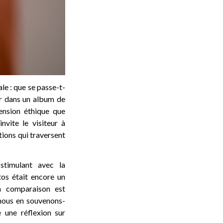
e : que se passe-t-
ter dans un album de
ension éthique que
nvite le visiteur à
ions qui traversent
stimulant avec la
os était encore un
a comparaison est
 nous en souvenons-
 une réflexion sur