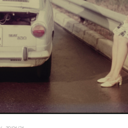
í
-
30/06/26