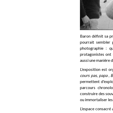
Baron définit sa p
pourrait sembler 
photographie : q
protagonistes ont 
aussi une manière d
L'exposition est o
cours pas, papa
,
B
permettent d'explor
parcours chronolo
construire des souv
ou immortaliser les
L'espace consacré a