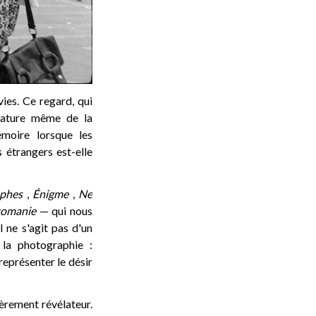
ies. Ce regard, qui
 nature même de la
moire lorsque les
 étrangers est-elle
phes
,
Énigme
,
Ne
tomanie
— qui nous
l ne s'agit pas d'un
 la photographie :
représenter le désir
ièrement révélateur.