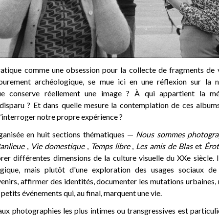
ratique comme une obsession pour la collecte de fragments de v
purement archéologique, se mue ici en une réflexion sur la
ue conserve réellement une image ? À qui appartient la mé
disparu ? Et dans quelle mesure la contemplation de ces albums
’interroger notre propre expérience ?
rganisée en huit sections thématiques —
Nous sommes photogra
anlieue
,
Vie domestique
,
Temps libre
,
Les amis de Blas
et
Éro
er différentes dimensions de la culture visuelle du XXe siècle. I
gique, mais plutôt d'une exploration des usages sociaux de
enirs, affirmer des identités, documenter les mutations urbaines, 
 petits événements qui, au final, marquent une vie.
ux photographies les plus intimes ou transgressives est particul