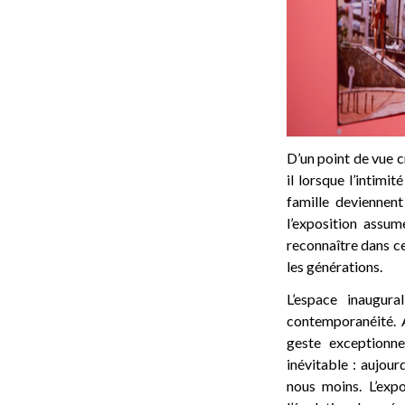
D’un point de vue c
il lorsque l’intimi
famille deviennen
l’exposition assum
reconnaître dans c
les générations.
L’espace inaugura
contemporanéité. 
geste exceptionn
inévitable : aujou
nous moins. L’exp