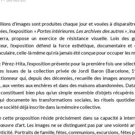
llions d’images sont produites chaque jour et vouées à disparaîtr
gées, l’exposition
« Portes intérieures. Les archives des autres »
, in
rra, propose un exercice de résistance visuelle. Loin des g
eur, l’exposition défend la force esthétique, documentaire et
ulaire, celle-là même qui n’a jamais été conçue pour occuper les 
 Pérez-Hita, l’exposition présente pour la première fois une sélect
es issues de la collection privée de Jordi Baron (Barcelone, 1
ectionneur qui, depuis des décennies, recueille des images anonym
, aux ventes aux enchères et dans des maisons abandonnées. Dat
constituent bien plus qu’un simple ensemble d’objets récupérés 
qui documente les transformations sociales, les rituels quotidi
e société déjà inscrite dans la mémoire collective.
 cette proposition réside précisément dans sa capacité à interr
œuvre d'art. Les images ne se distinguent pas par une volonté art
nticité. Portraits de famille, fêtes, communions, excursions, fêtes 