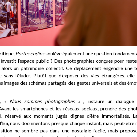
ritique,
Portes endins
soulève également une question fondamental
té investit l’espace public ? Des photographies conçues pour res
t alors un patrimoine collectif. Ce déplacement engendre une t
e sans l’éluder. Plutôt que d’exposer des vies étrangères, elle i
es images des schémas partagés, des gestes universels et des émot
l,
« Nous sommes photographes »
, instaure un dialogue 
Avant les smartphones et les réseaux sociaux, prendre des phot
el, réservé aux moments jugés dignes d’être immortalisés. L
rd’hui, nous documentons presque chaque instant, mais peut-être
osition ne sombre pas dans une nostalgie facile, mais propose