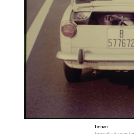
bonart
torroella de montgr