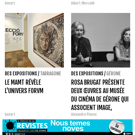
bonart
Albert Mercadé
DES EXPOSITIONS
/
TARRAGONE
DES EXPOSITIONS
/
GÉRONE
LE MAMT RÉVÈLE
ROSA BRUGAT PRÉSENTE
L'UNIVERS FORVM
DEUX ŒUVRES AU MUSÉE
DU CINÉMA DE GÉRONE QUI
ASSOCIENT IMAGE,
bonart
Alexandra Planas
MÉMOIRE ET TERRITOIRE.