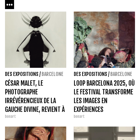
...
DES EXPOSITIONS
/
BARCELONE
DES EXPOSITIONS
/
BARCELONE
CÉSAR MALET, LE
LOOP BARCELONA 2025, OÙ
PHOTOGRAPHE
LE FESTIVAL TRANSFORME
IRRÉVÉRENCIEUX DE LA
LES IMAGES EN
GAUCHE DIVINE, REVIENT À
EXPÉRIENCES
bonart
bonart
LA LUMIÈRE GRÂCE AUX
ARCHIVES
PHOTOGRAPHIQUES DE