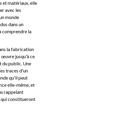
 et matériaux, elle
er avec les
t un monde
idus dans un
 à comprendre la
ns la fabrication
n œuvre jusqu'à ce
t du public. Une
les traces d'un
nde qu'il peut
tence elle-même, et
ous rappelant
 qui constitueront