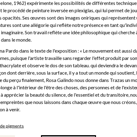
lone, 1962) expérimente les possibilités de différentes techniques
t le procédé de peinture inversée en plexiglas, qui lui permet de jou
es opacités. Ses œuvres sont des images oniriques qui représenten
ntures sont une allégorie qui reflète notre présence en tant qu'indiv
 imaginaire. Son travail reflète une idée philosophique qui cherche
 dans le monde.
a Pardo dans le texte de l'exposition : « Le mouvement est aussi da
mes, puisque l'artiste travaille sans regarder l'effet produit par so
éthacrylate et observe le dos de son tableau. qui deviendra le devan
n dont derrière, sous la surface, il y a tout un monde qui soutient, 
se du perçu finalement, Rosa Galindo nous donne dans Trazas un mo
plonge à l'intérieur de l'être des choses, des personnes et de l'exis
 à apprécier la beauté du silence, de l'essentiel et du transitoire, n
s empreintes que nous laissons dans chaque œuvre que nous créons,
on à venir.
 de pigments