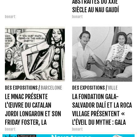
ABSTRAITES DU XXIE
SIÈCLE AU NAU GAUDÍ
bonart
bonart
DES EXPOSITIONS
/
BARCELONE
DES EXPOSITIONS
/
VILLE
LE MNAC PRÉSENTE
LA FONDATION GALA-
L'ŒUVRE DU CATALAN
SALVADOR DALÍ ET LA ROCA
JORDI LONGARON ET SON
VILLAGE PRÉSENTENT «
FRIDAY FOSTER, LA
L'ÉVEIL DU MYTHE : GALA
bonart
bonart
PREMIÈRE HÉROÏNE NOIRE
DALÍ »