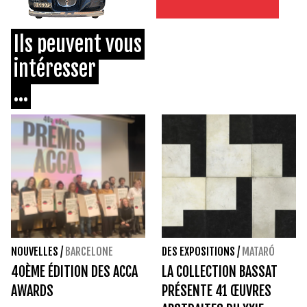
Ils peuvent vous
intéresser
...
NOUVELLES
/
BARCELONE
DES EXPOSITIONS
/
MATARÓ
40ÈME ÉDITION DES ACCA
LA COLLECTION BASSAT
AWARDS
PRÉSENTE 41 ŒUVRES