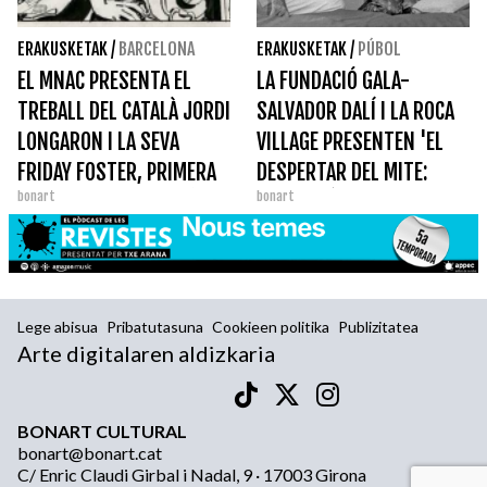
ERAKUSKETAK
/
BARCELONA
ERAKUSKETAK
/
PÚBOL
EL MNAC PRESENTA EL
LA FUNDACIÓ GALA-
TREBALL DEL CATALÀ JORDI
SALVADOR DALÍ I LA ROCA
LONGARON I LA SEVA
VILLAGE PRESENTEN 'EL
FRIDAY FOSTER, PRIMERA
DESPERTAR DEL MITE:
bonart
bonart
HEROÏNA NEGRA DEL CÒMIC
GALA DALÍ'
Lege abisua
Pribatutasuna
Cookieen politika
Publizitatea
Arte digitalaren aldizkaria
BONART CULTURAL
bonart@bonart.cat
C/ Enric Claudi Girbal i Nadal, 9 · 17003 Girona