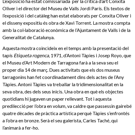
L’exposició ha estat comissariada per la crítica d’art Conxita
Oliver i el director del Museu de Valls Jordi París. Els textos de
l’exposició i del catàleg han estat elaborats per Conxita Oliver i
el disseny expositiu és obra de Xavi Torrent. La mostra compta
amb la col·laboració econòmica de l’Ajuntament de Valls i de la
Generalitat de Catalunya.
Aquesta mostra coincideix en el temps amb la presentació del
tapís
Etiqueta rogenca
, 1971, d’Antoni Tàpies i Josep Royo, que
el Museu d’Art Modern de Tarragona farà a la seva seu el
proper dia 14 de març. Dues activitats que els dos museus
tarragonins han fet coordinadament dins dels actes de l’Any
Tàpies. Antoni Tàpies va treballar la tridimensionalitat en la
seva obra, des dels seus inicis. Una obra en què els objectes
quotidians hi jugaven un paper rellevant. Tot i aquesta
predilecció per l’obra en volum, va caldre que passessin gairebé
quatre dècades de pràctica artística perquè Tàpies s’enfrontés
a l’obra en bronze. Serà el seu galerista, Carles Taché, qui
l’animarà a fer-ho.