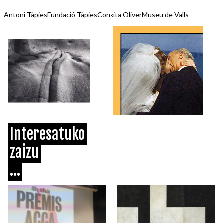
Antoni Tàpies
Fundació Tàpies
Conxita Oliver
Museu de Valls
Interesatuko
zaizu
...