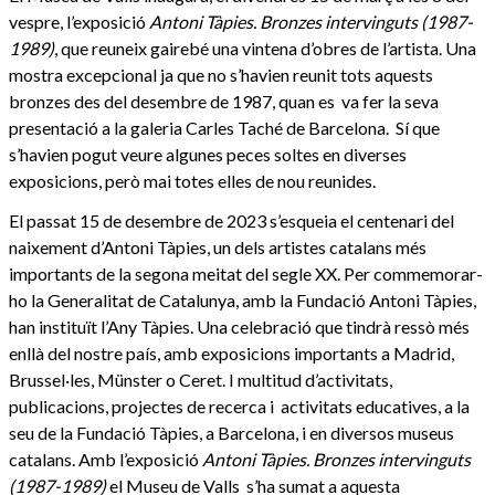
vespre, l’exposició
Antoni Tàpies. Bronzes intervinguts (1987-
1989)
, que reuneix gairebé una vintena d’obres de l’artista. Una
mostra excepcional ja que no s’havien reunit tots aquests
bronzes des del desembre de 1987, quan es va fer la seva
presentació a la galeria Carles Taché de Barcelona. Sí que
s’havien pogut veure algunes peces soltes en diverses
exposicions, però mai totes elles de nou reunides.
El passat 15 de desembre de 2023 s’esqueia el centenari del
naixement d’Antoni Tàpies, un dels artistes catalans més
importants de la segona meitat del segle XX. Per commemorar-
ho la Generalitat de Catalunya, amb la Fundació Antoni Tàpies,
han instituït l’Any Tàpies. Una celebració que tindrà ressò més
enllà del nostre país, amb exposicions importants a Madrid,
Brussel·les, Münster o Ceret. I multitud d’activitats,
publicacions, projectes de recerca i activitats educatives, a la
seu de la Fundació Tàpies, a Barcelona, i en diversos museus
catalans. Amb l’exposició
Antoni Tàpies. Bronzes intervinguts
(1987-1989)
el Museu de Valls s’ha sumat a aquesta