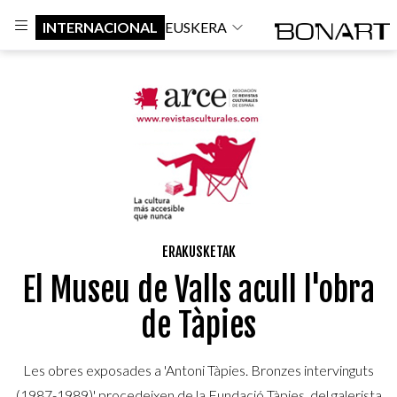
INTERNACIONAL
EUSKERA
ERAKUSKETAK
El Museu de Valls acull l'obra
de Tàpies
Les obres exposades a 'Antoni Tàpies. Bronzes intervinguts
(1987-1989)' procedeixen de la Fundació Tàpies, del galerista