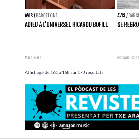
AVIS
/
BARCELONE
AVIS
/
BARC
ADIEU À L'UNIVERSEL RICARDO BOFILL
SE REGR
Marc Riera
Marcelo Expós
Affichage de
161
à
168
sur
173
résultats