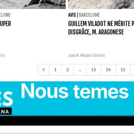
ELONE
AVIS
/
BARCELONE
OUPER
GUILLEM VILADOT NE MÉRITE 
DISGRÂCE, M. ARAGONESE
ito
Joan M. Minguet Batllori
1
2
...
13
14
15