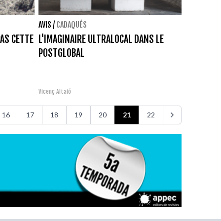
AVIS
/
CADAQUÉS
PAS CETTE
L'IMAGINAIRE ULTRALOCAL DANS LE
POSTGLOBAL
Vicenç Altaió
16
17
18
19
20
21
22