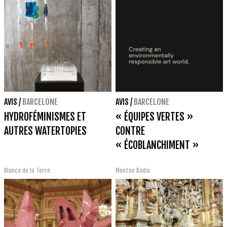
AVIS
/
BARCELONE
AVIS
/
BARCELONE
HYDROFÉMINISMES ET
« ÉQUIPES VERTES »
AUTRES WATERTOPIES
CONTRE
« ÉCOBLANCHIMENT »
Blanca de la Torre
Montse Badia