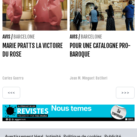
AVIS
/
BARCELONE
AVIS
/
BARCELONE
MARIE PRATTS LA VICTOIRE
POUR UNE CATALOGNE PRO-
DU ROSE
BAROQUE
Carles Guerra
Joan M. Minguet Batllori
<<<
>>>
Avertissement légal
Intimité
Politique de cookies
Publicité