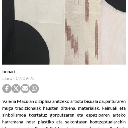
bonart
alaró
-
02/09/25
Valeria Maculan diziplina anitzeko artista bisuala da, pinturaren
muga tradizionalak hausten dituena, materialak, keinuak eta
sinbolismoa txertatuz gorputzaren eta espazioaren arteko
harremana indar plastiko eta sakontasun kontzeptualarekin