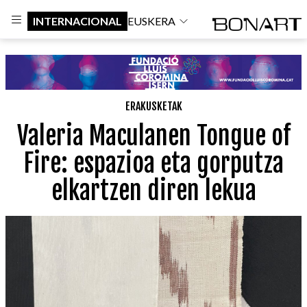
INTERNACIONAL
EUSKERA
ERAKUSKETAK
Valeria Maculanen Tongue of
Fire: espazioa eta gorputza
elkartzen diren lekua