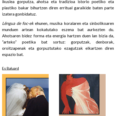
ikuslea gorputza, ahotsa eta tradizioa istorio poetiko eta
plastiko bakar bihurtzen diren erritual garaikide baten parte
izatera gonbidatuz.
Lêngua de foc-ek
ehunen, musika koralaren eta sinbolikoaren
munduen artean kokatutako eszena bat aurkezten du.
Ahotsaren bidez forma eta energia hartzen duen lan bizia da,
“arteko” poetika bat sortuz: gorputzak, denborak,
oroitzapenak eta gorpuztutako ezagutzak elkartzen diren
espazio bat.
Es Baluard