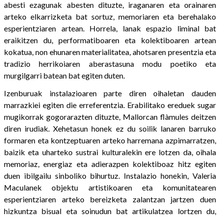
abesti ezagunak abesten dituzte, iraganaren eta orainaren
arteko elkarrizketa bat sortuz, memoriaren eta berehalako
esperientziaren artean. Horrela, lanak espazio liminal bat
eraikitzen du, performatiboaren eta kolektiboaren artean
kokatua, non ehunaren materialitatea, ahotsaren presentzia eta
tradizio herrikoiaren aberastasuna modu poetiko eta
murgilgarri batean bat egiten duten.
Izenburuak instalazioaren parte diren oihaletan dauden
marrazkiei egiten die erreferentzia. Erabilitako ereduek sugar
mugikorrak gogorarazten dituzte, Mallorcan flàmules deitzen
diren irudiak. Xehetasun honek ez du soilik lanaren barruko
formaren eta kontzeptuaren arteko harremana azpimarratzen,
baizik eta uharteko sustrai kulturalekin ere lotzen da, oihala
memoriaz, energiaz eta adierazpen kolektiboaz hitz egiten
duen ibilgailu sinboliko bihurtuz. Instalazio honekin, Valeria
Maculanek objektu artistikoaren eta komunitatearen
esperientziaren arteko bereizketa zalantzan jartzen duen
hizkuntza bisual eta soinudun bat artikulatzea lortzen du,