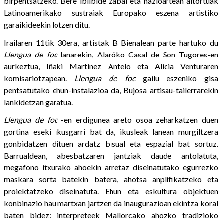
birpentsatzeko. Bere ibilbide zabal eta nazioartean aitortuak
Latinoamerikako sustraiak Europako eszena artistiko
garaikideekin lotzen ditu.
Irailaren 11tik 30era, artistak B Bienalean parte hartuko du
Llengua de foc
lanarekin, Alaróko Casal de Son Tugores-en
aurkeztua, Iñaki Martínez Antelo eta Alicia Venturaren
komisariotzapean.
Llengua de foc
gailu eszeniko gisa
pentsatutako ehun-instalazioa da, Bujosa artisau-tailerrarekin
lankidetzan garatua.
Llengua de foc
-en erdigunea areto osoa zeharkatzen duen
gortina eseki ikusgarri bat da, ikusleak lanean murgiltzera
gonbidatzen dituen ardatz bisual eta espazial bat sortuz.
Barrualdean, abesbatzaren jantziak daude antolatuta,
megafono itxurako ahoekin arretaz diseinatutako egurrezko
maskara sorta batekin batera, ahotsa anplifikatzeko eta
proiektatzeko diseinatuta. Ehun eta eskultura objektuen
konbinazio hau martxan jartzen da inaugurazioan ekintza koral
baten bidez: interpreteek Mallorcako ahozko tradizioko