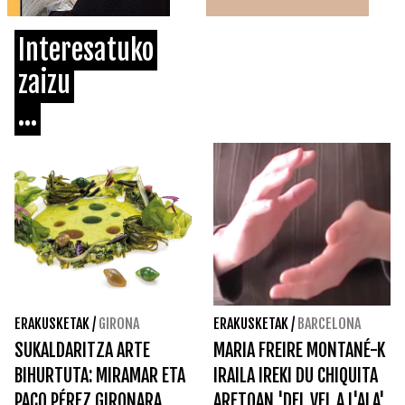
Interesatuko
zaizu
...
ERAKUSKETAK
/
GIRONA
ERAKUSKETAK
/
BARCELONA
SUKALDARITZA ARTE
MARIA FREIRE MONTANÉ-K
BIHURTUTA: MIRAMAR ETA
IRAILA IREKI DU CHIQUITA
PACO PÉREZ GIRONARA
ARETOAN 'DEL VEL A L'ALA'