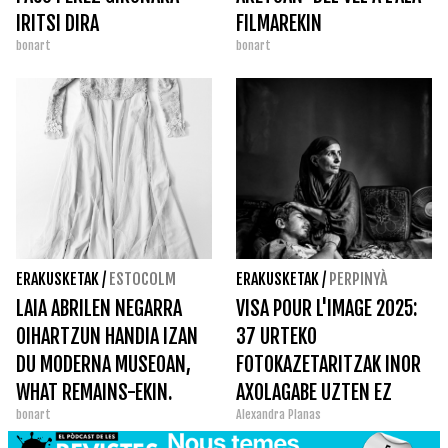
IRITSI DIRA
FILMAREKIN
bonart
bonart
ERAKUSKETAK
/
ESTOCOLM
ERAKUSKETAK
/
PERPINYÀ
LAIA ABRILEN NEGARRA
VISA POUR L'IMAGE 2025:
OIHARTZUN HANDIA IZAN
37 URTEKO
DU MODERNA MUSEOAN,
FOTOKAZETARITZAK INOR
WHAT REMAINS-EKIN.
AXOLAGABE UZTEN EZ
bonart
Alexandra Planas
DUENA