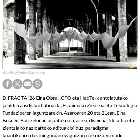
Aurèlia Muñoz Centenary
DIFRACTA '26 Eina Obra, ICFO eta HacTe-k antolatutako
jaialdi transdiskurtsiboa da, Espainiako Zientzia eta Teknologia
Fundazioaren laguntzarekin. Azaroaren 20 eta 21ean, Eina
Boscen, Bartzelonan ospatuko da, artea, diseinua, filosofia eta
zientziako nazioarteko adituak bilduz, paradigma
kuantikoaren testuinguruan ezagutzaren ekoizpen modu