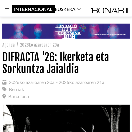
INTERNACIONAL
EUSKERA
Agenda
/
2026ko azaroaren 20a
DIFRACTA '26: Ikerketa eta
Sorkuntza Jaialdia
2026ko azaroaren 20a – 2026ko azaroaren 21a
Berriak
Barcelona