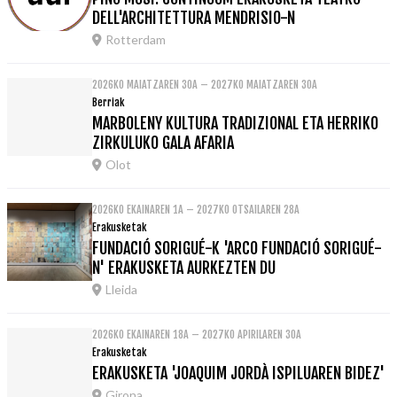
DELL'ARCHITETTURA MENDRISIO-N
Rotterdam
2026KO MAIATZAREN 30A – 2027KO MAIATZAREN 30A
Berriak
MARBOLENY KULTURA TRADIZIONAL ETA HERRIKO
ZIRKULUKO GALA AFARIA
Olot
2026KO EKAINAREN 1A – 2027KO OTSAILAREN 28A
Erakusketak
FUNDACIÓ SORIGUÉ-K 'ARCO FUNDACIÓ SORIGUÉ-
N' ERAKUSKETA AURKEZTEN DU
Lleida
2026KO EKAINAREN 18A – 2027KO APIRILAREN 30A
Erakusketak
ERAKUSKETA 'JOAQUIM JORDÀ ISPILUAREN BIDEZ'
Girona