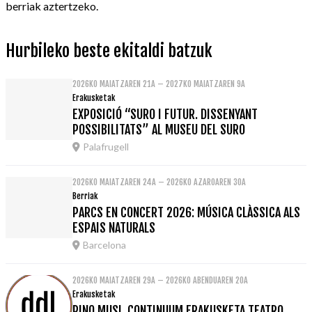
berriak aztertzeko.
Hurbileko beste ekitaldi batzuk
2026KO MAIATZAREN 21A – 2027KO MAIATZAREN 9A
Erakusketak
EXPOSICIÓ “SURO I FUTUR. DISSENYANT
POSSIBILITATS” AL MUSEU DEL SURO
Palafrugell
2026KO MAIATZAREN 24A – 2026KO AZAROAREN 30A
Berriak
PARCS EN CONCERT 2026: MÚSICA CLÀSSICA ALS
ESPAIS NATURALS
Barcelona
2026KO MAIATZAREN 29A – 2026KO ABENDUAREN 20A
Erakusketak
PINO MUSI. CONTINUUM ERAKUSKETA TEATRO