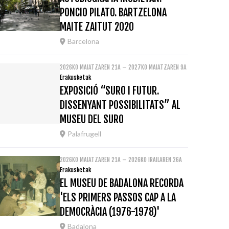
PONCIO PILATO. BARTZELONA
MAITE ZAITUT 2020
Barcelona
2026KO MAIATZAREN 21A – 2027KO MAIATZAREN 9A
Erakusketak
EXPOSICIÓ “SURO I FUTUR.
DISSENYANT POSSIBILITATS” AL
MUSEU DEL SURO
Palafrugell
2026KO MAIATZAREN 21A – 2026KO IRAILAREN 26A
Erakusketak
EL MUSEU DE BADALONA RECORDA
'ELS PRIMERS PASSOS CAP A LA
DEMOCRÀCIA (1976-1978)'
Badalona