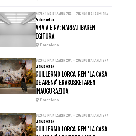
2026KO MAIATZAREN 26A – 2026KO IRAILAREN 19A
Erakusketak
ANA VIEIRA: NARRATIBAREN
EGITURA
Barcelona
2026KO MAIATZAREN 28A – 2026KO IRAILAREN 27A
Erakusketak
GUILLERMO LORCA-REN 'LA CASA
DE ARENA' ERAKUSKETAREN
INAUGURAZIOA
Barcelona
2026KO MAIATZAREN 28A – 2026KO IRAILAREN 27A
Erakusketak
GUILLERMO LORCA-REN 'LA CASA