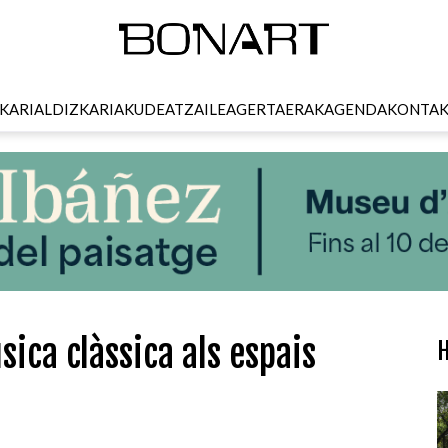
KARI
ALDIZKARIA
KUDEATZAILEA
GERTAERAK
AGENDA
KONTA
ica clàssica als espais
H