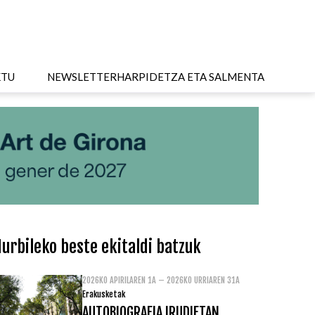
KTU
NEWSLETTER
HARPIDETZA ETA SALMENTA
urbileko beste ekitaldi batzuk
2026KO APIRILAREN 1A – 2026KO URRIAREN 31A
Erakusketak
AUTOBIOGRAFIA IRUDIETAN.