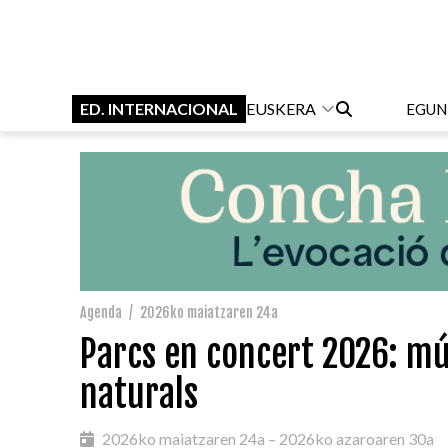
ED. INTERNACIONAL
EUSKERA
EGUN
Agenda
/
2026ko maiatzaren 24a
Parcs en concert 2026: mús
naturals
2026ko maiatzaren 24a – 2026ko azaroaren 30a