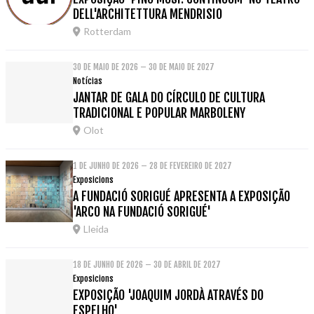
DELL'ARCHITETTURA MENDRISIO
Rotterdam
30 DE MAIO DE 2026 – 30 DE MAIO DE 2027
Notícias
JANTAR DE GALA DO CÍRCULO DE CULTURA
TRADICIONAL E POPULAR MARBOLENY
Olot
1 DE JUNHO DE 2026 – 28 DE FEVEREIRO DE 2027
Exposicions
A FUNDACIÓ SORIGUÉ APRESENTA A EXPOSIÇÃO
'ARCO NA FUNDACIÓ SORIGUÉ'
Lleida
18 DE JUNHO DE 2026 – 30 DE ABRIL DE 2027
Exposicions
EXPOSIÇÃO 'JOAQUIM JORDÀ ATRAVÉS DO
ESPELHO'