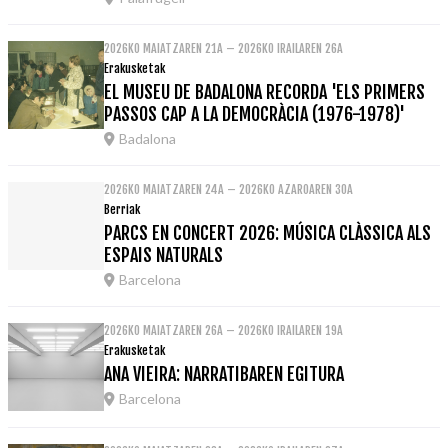
2026KO MAIATZAREN 21A – 2026KO IRAILAREN 26A
Erakusketak
EL MUSEU DE BADALONA RECORDA 'ELS PRIMERS
PASSOS CAP A LA DEMOCRÀCIA (1976-1978)'
Badalona
2026KO MAIATZAREN 24A – 2026KO AZAROAREN 30A
Berriak
PARCS EN CONCERT 2026: MÚSICA CLÀSSICA ALS
ESPAIS NATURALS
Barcelona
2026KO MAIATZAREN 26A – 2026KO IRAILAREN 19A
Erakusketak
ANA VIEIRA: NARRATIBAREN EGITURA
Barcelona