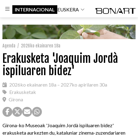
INTERNACIONAL
EUSKERA
Agenda
/
2026ko ekainaren 18a
Erakusketa 'Joaquim Jordà
ispiluaren bidez'
2026ko ekainaren 18a – 2027ko apirilaren 30a
Erakusketak
Girona
Girona-ko Museoak 'Joaquim Jordà ispiluaren bidez'
erakusketa aurkezten du, kataluniar zinema-zuzendariaren