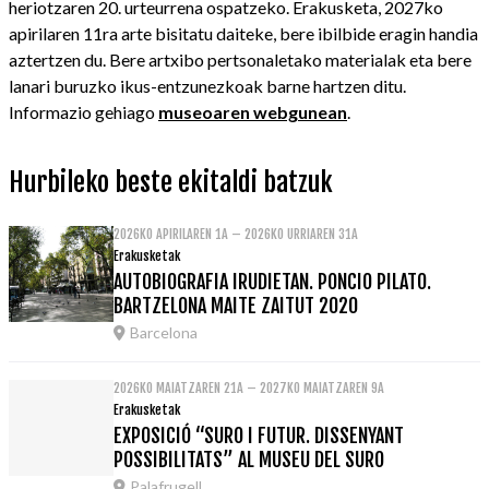
heriotzaren 20. urteurrena ospatzeko. Erakusketa, 2027ko
apirilaren 11ra arte bisitatu daiteke, bere ibilbide eragin handia
aztertzen du. Bere artxibo pertsonaletako materialak eta bere
lanari buruzko ikus-entzunezkoak barne hartzen ditu.
Informazio gehiago
museoaren webgunean
.
Hurbileko beste ekitaldi batzuk
2026KO APIRILAREN 1A – 2026KO URRIAREN 31A
Erakusketak
AUTOBIOGRAFIA IRUDIETAN. PONCIO PILATO.
BARTZELONA MAITE ZAITUT 2020
Barcelona
2026KO MAIATZAREN 21A – 2027KO MAIATZAREN 9A
Erakusketak
EXPOSICIÓ “SURO I FUTUR. DISSENYANT
POSSIBILITATS” AL MUSEU DEL SURO
Palafrugell