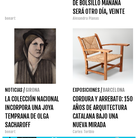
DE BOLSILLO MAÑANA
SERÁ OTRO DÍA, VEINTE
bonart
Alexandra Planas
AÑOS DESPUÉS
NOTICIAS
/
GIRONA
EXPOSICIONES
/
BARCELONA
LA COLECCIÓN NACIONAL
CORDURA Y ARREBATO: 150
INCORPORA UNA JOYA
AÑOS DE ARQUITECTURA
TEMPRANA DE OLGA
CATALANA BAJO UNA
SACHAROFF
NUEVA MIRADA
bonart
Carles Toribio