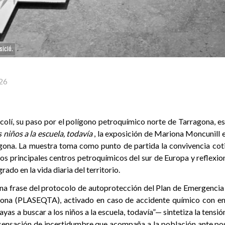
sició.
26
ancolí, su paso por el polígono petroquímico norte de Tarragona, e
s niños a la escuela, todavía
, la exposición de Mariona Moncunill 
na. La muestra toma como punto de partida la convivencia coti
los principales centros petroquímicos del sur de Europa y reflexi
ado en la vida diaria del territorio.
una frase del protocolo de autoprotección del Plan de Emergencia
ona (PLASEQTA), activado en caso de accidente químico con emi
yas a buscar a los niños a la escuela, todavía”— sintetiza la tensió
 sensación de incertidumbre que acompaña a la población ante po