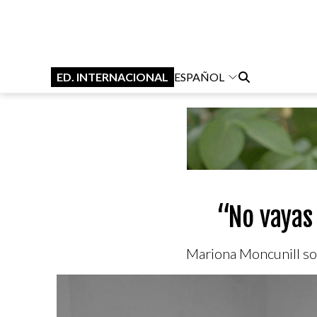
ED. INTERNACIONAL
ESPAÑOL
“No vayas 
Mariona Moncunill sob