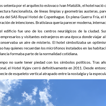
s setenta por el arquitecto eslovaco Ivan Matúšik, el hotel naci
ectura funcionalista, de líneas limpias y geometrías austeras, pare
sta del SAS Royal Hotel de Copenhague. En plena Guerra Fría, el 
aración de intenciones. Bratislava quería parecer moderna, internaci
l edificio fue uno de los centros neurálgicos de la ciudad. S
, empresarios y visitantes extranjeros en una época donde viajar al
conservaba un aire de misterio. El hotel simbolizaba un optimi
uso hay quienes recuerdan los micrófonos instalados en las habitaci
lancia formaba parte de la normalidad cotidiana.
empo no suele tener piedad con los símbolos políticos. Tras a
onal, el Hotel Kyjev cerró definitivamente en 2011. Desde entonce
pecie de esqueleto vertical atrapado entre la nostalgia y la especul