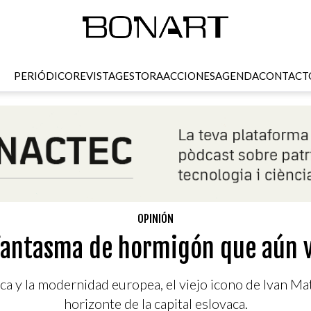
PERIÓDICO
REVISTA
GESTORA
ACCIONES
AGENDA
CONTACT
OPINIÓN
 fantasma de hormigón que aún v
tica y la modernidad europea, el viejo icono de Ivan M
horizonte de la capital eslovaca.