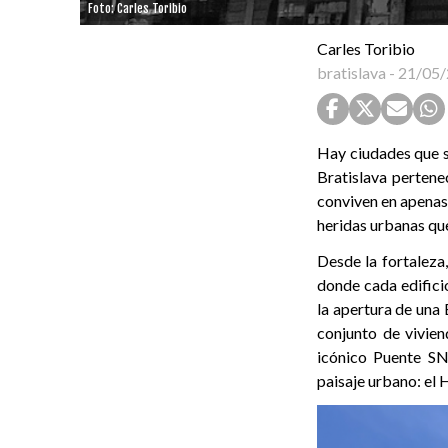
Foto: Carles Toribio
Carles Toribio
bratislava
-
21/05/
Hay ciudades que s
Bratislava pertene
conviven en apenas 
heridas urbanas que
Desde la fortaleza
donde cada edificio
la apertura de una 
conjunto de vivie
icónico Puente SNP
paisaje urbano: el 