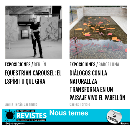
EXPOSICIONES
/
BERLÍN
EXPOSICIONES
/
BARCELONA
EQUESTRIAN CAROUSEL: EL
DIÁLOGOS CON LA
ESPÍRITU QUE GIRA
NATURALEZA
TRANSFORMA EN UN
PAISAJE VIVO EL PABELLÓN
Emilia Terán Jaramillo
Carles Toribio
MIES VAN DER ROHE