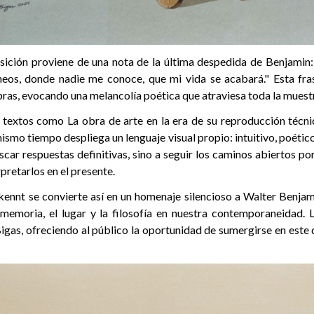
posición proviene de una nota de la última despedida de Benjamin
neos, donde nadie me conoce, que mi vida se acabará." Esta fr
bras, evocando una melancolía poética que atraviesa toda la muest
n textos como La obra de arte en la era de su reproducción técni
ismo tiempo despliega un lenguaje visual propio: intuitivo, poético
scar respuestas definitivas, sino a seguir los caminos abiertos p
pretarlos en el presente.
nnt se convierte así en un homenaje silencioso a Walter Benjami
 memoria, el lugar y la filosofía en nuestra contemporaneidad. 
igas, ofreciendo al público la oportunidad de sumergirse en este 