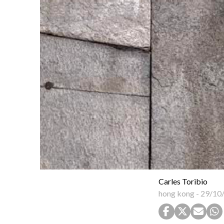
Carles Toribio
hong kong
-
29/10