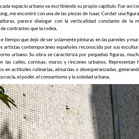
 cada espacio urbano va escribiendo su propio capítulo. Fue así c
, me encontré con una de las piezas de Isaac Cordal: una figura
 alturas, parece dialogar con la verticalidad constante de la 
a de contrastes que la rodea.
ace tiempo que dejó de ser solamente pinturas en las paredes y mur
os artistas contemporáneo españoles reconocido por sus escultur
torno urbano. Su obra se caracteriza por pequeñas figuras, muc
en las calles, cornisas, muros y rincones urbanos. Representan
s en actitudes rutinarias, absurdas o desesperanzadas, generand
rocracia, el poder, el consumismo y la soledad urbana.