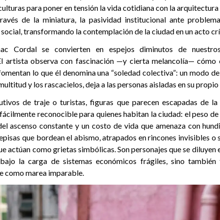
culturas para poner en tensión la vida cotidiana con la arquitectura
través de la miniatura, la pasividad institucional ante proble
s social, transformando la contemplación de la ciudad en un acto crí
ac Cordal se convierten en espejos diminutos de nuestro
l artista observa con fascinación —y cierta melancolía— cómo c
entan lo que él denomina una “soledad colectiva”: un modo de 
ultitud y los rascacielos, deja a las personas aisladas en su propio
tivos de traje o turistas, figuras que parecen escapadas de la 
 fácilmente reconocible para quienes habitan la ciudad: el peso de
 del ascenso constante y un costo de vida que amenaza con hundir
repisas que bordean el abismo, atrapados en rincones invisibles o
ue actúan como grietas simbólicas. Son personajes que se diluyen 
bajo la carga de sistemas económicos frágiles, sino también f
ce como marea imparable.