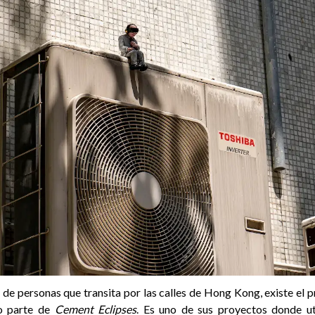
 de personas que transita por las calles de Hong Kong, existe el 
o parte de
Cement Eclipses
. Es uno de sus proyectos donde uti