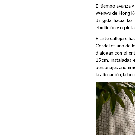
El tiempo avanza y
Wenwu de Hong Kong
dirigida hacia las
ebullición y replet
El arte callejero h
Cordal es uno de l
dialogan con el en
15 cm, instaladas 
personajes anónimo
la alienación, la bu