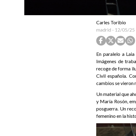
Carles Toribio
madrid
-
12/05/25
En paralelo a Laia
Imágenes de traba
recoge de forma ilu
Civil española. Co
cambios se vieron r
Un material que ah
y María Rosón, emp
posguerra. Un reco
femenino en la histo