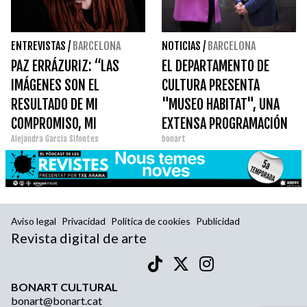
ENTREVISTAS
/
BARCELONA
NOTICIAS
/
BARCELONA
PAZ ERRÁZURIZ: “LAS
EL DEPARTAMENTO DE
IMÁGENES SON EL
CULTURA PRESENTA
RESULTADO DE MI
"MUSEO HABITAT", UNA
COMPROMISO, MI
EXTENSA PROGRAMACIÓN
Alejandra Garcia Sifontes
bonart
INVESTIGACIÓN Y MI
SOBRE EL FUTURO DE LOS
FORMA DE CONOCER LA
MUSEOS Y SU
SOCIEDAD EN LA QUE
TRANSFORMACIÓN
VIVIMOS”
Aviso legal
Privacidad
Política de cookies
Publicidad
Revista digital de arte
BONART CULTURAL
bonart@bonart.cat