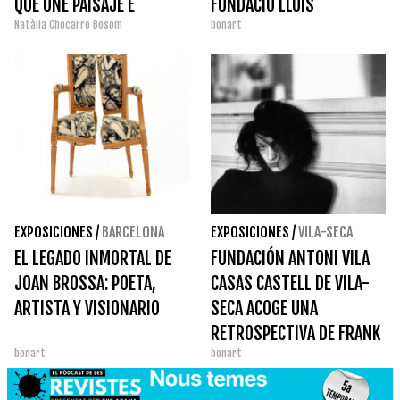
QUE UNE PAISAJE E
FUNDACIÓ LLUÍS
Natàlia Chocarro Bosom
bonart
INVESTIGACIÓN
COROMINA
EXPOSICIONES
/
BARCELONA
EXPOSICIONES
/
VILA-SECA
EL LEGADO INMORTAL DE
FUNDACIÓN ANTONI VILA
JOAN BROSSA: POETA,
CASAS CASTELL DE VILA-
ARTISTA Y VISIONARIO
SECA ACOGE UNA
RETROSPECTIVA DE FRANK
bonart
bonart
HORVAT