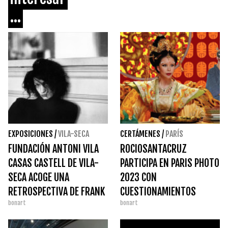
...
EXPOSICIONES
/
VILA-SECA
CERTÁMENES
/
PARÍS
FUNDACIÓN ANTONI VILA
ROCIOSANTACRUZ
CASAS CASTELL DE VILA-
PARTICIPA EN PARIS PHOTO
SECA ACOGE UNA
2023 CON
RETROSPECTIVA DE FRANK
CUESTIONAMIENTOS
bonart
bonart
HORVAT
SOCIALES, FEMINISTAS Y
POST COLONIALES