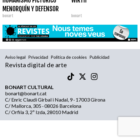
HUMANISMO PICTÓRICO
WIRTH
MENORQUÍN Y DEFENSOR
bonart
bonart
INCANSABLE DE LA CULTURA
Aviso legal
Privacidad
Política de cookies
Publicidad
Revista digital de arte
BONART CULTURAL
bonart@bonart.cat
C/ Enric Claudi Girbal i Nadal, 9 · 17003 Girona
C/ Mallorca, 305 · 08026 Barcelona
C/ Orfila 3, 2º Izda, 28010 Madrid