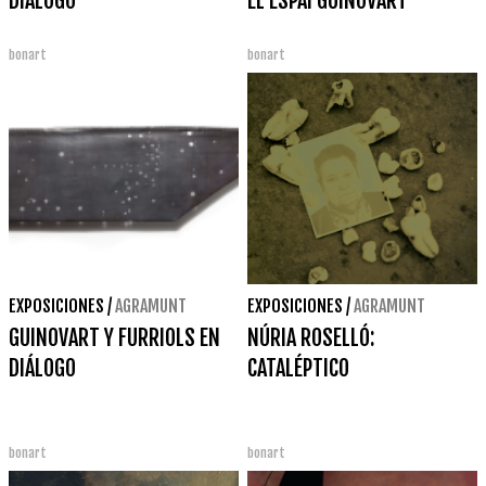
DIÁLOGO
EL ESPAI GUINOVART
bonart
bonart
EXPOSICIONES
/
AGRAMUNT
EXPOSICIONES
/
AGRAMUNT
GUINOVART Y FURRIOLS EN
NÚRIA ROSELLÓ:
DIÁLOGO
CATALÉPTICO
bonart
bonart