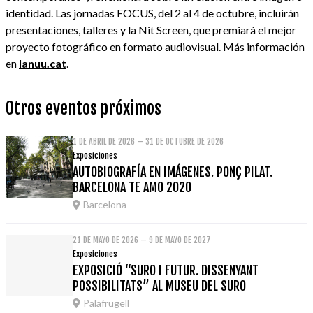
identidad. Las jornadas FOCUS, del 2 al 4 de octubre, incluirán
presentaciones, talleres y la Nit Screen, que premiará el mejor
proyecto fotográfico en formato audiovisual. Más información
en
lanuu.cat
.
Otros eventos próximos
1 DE ABRIL DE 2026 – 31 DE OCTUBRE DE 2026
Exposiciones
AUTOBIOGRAFÍA EN IMÁGENES. PONÇ PILAT.
BARCELONA TE AMO 2020
Barcelona
21 DE MAYO DE 2026 – 9 DE MAYO DE 2027
Exposiciones
EXPOSICIÓ “SURO I FUTUR. DISSENYANT
POSSIBILITATS” AL MUSEU DEL SURO
Palafrugell