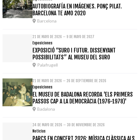
AUTOBIOGRAFÍA EN IMÁGENES. PONÇ PILAT.
BARCELONA TE AMO 2020
Barcelona
21 DE MAYO DE 2026 – 9 DE MAYO DE 2027
Exposiciones
EXPOSICIÓ “SURO I FUTUR. DISSENYANT
POSSIBILITATS” AL MUSEU DEL SURO
Palafrugell
21 DE MAYO DE 2026 – 26 DE SEPTIEMBRE DE 2026
Exposiciones
EL MUSEU DE BADALONA RECORDA 'ELS PRIMERS
PASSOS CAP A LA DEMOCRÀCIA (1976-1978)'
Badalona
24 DE MAYO DE 2026 – 30 DE NOVIEMBRE DE 2026
Noticias
PARCS EN CONCERT 2026: MÚSICA CLÀSSICA ALS