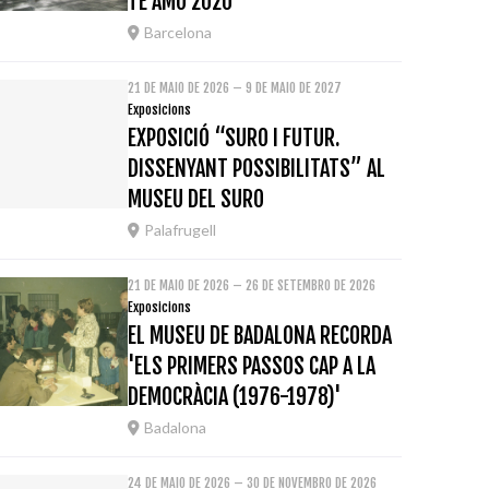
TE AMO 2020
Barcelona
21 DE MAIO DE 2026 – 9 DE MAIO DE 2027
Exposicions
EXPOSICIÓ “SURO I FUTUR.
DISSENYANT POSSIBILITATS” AL
MUSEU DEL SURO
Palafrugell
21 DE MAIO DE 2026 – 26 DE SETEMBRO DE 2026
Exposicions
EL MUSEU DE BADALONA RECORDA
'ELS PRIMERS PASSOS CAP A LA
DEMOCRÀCIA (1976-1978)'
Badalona
24 DE MAIO DE 2026 – 30 DE NOVEMBRO DE 2026