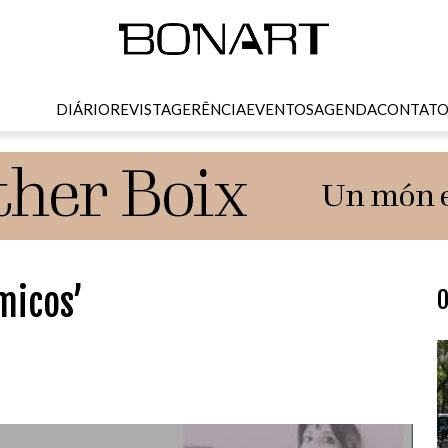
DIÁRIO
REVISTA
GERÊNCIA
EVENTOS
AGENDA
CONTAT
micos’
O