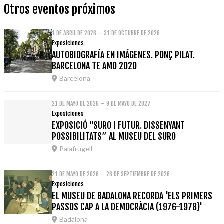
Otros eventos próximos
1 DE ABRIL DE 2026 – 31 DE OCTUBRE DE 2026
Exposiciones
AUTOBIOGRAFÍA EN IMÁGENES. PONÇ PILAT.
BARCELONA TE AMO 2020
Barcelona
21 DE MAYO DE 2026 – 9 DE MAYO DE 2027
Exposiciones
EXPOSICIÓ “SURO I FUTUR. DISSENYANT
POSSIBILITATS” AL MUSEU DEL SURO
Palafrugell
21 DE MAYO DE 2026 – 26 DE SEPTIEMBRE DE 2026
Exposiciones
EL MUSEU DE BADALONA RECORDA 'ELS PRIMERS
PASSOS CAP A LA DEMOCRÀCIA (1976-1978)'
Badalona