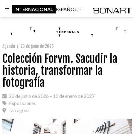
INTERNACIONAL
ESPAÑOL
Agenda
/
23 de junio de 2026
Colección Forvm. Sacudir la
historia, transformar la
fotografía
23 de junio de 2026 – 10 de enero de 2027
Exposiciones
Tarragona