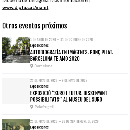
Moderno de Tarragona. Más información en
www.dipta.cat/mamt
.
Otros eventos próximos
1 DE ABRIL DE 2026 – 31 DE OCTUBRE DE 2026
Exposiciones
AUTOBIOGRAFÍA EN IMÁGENES. PONÇ PILAT.
BARCELONA TE AMO 2020
Barcelona
21 DE MAYO DE 2026 – 9 DE MAYO DE 2027
Exposiciones
EXPOSICIÓ “SURO I FUTUR. DISSENYANT
POSSIBILITATS” AL MUSEU DEL SURO
Palafrugell
21 DE MAYO DE 2026 – 26 DE SEPTIEMBRE DE 2026
Exposiciones