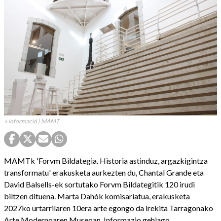
+ informació | MAMT
MAMTk 'Forvm Bildategia. Historia astinduz, argazkigintza
transformatu' erakusketa aurkezten du, Chantal Grande eta
David Balsells-ek sortutako Forvm Bildategitik 120 irudi
biltzen dituena. Marta Dahók komisariatua, erakusketa
2027ko urtarrilaren 10era arte egongo da irekita Tarragonako
Arte Modernoaren Museoan. Informazio gehiago