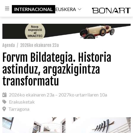
INTERNACIONAL
EUSKERA
Agenda
/
2026ko ekainaren 23a
Forvm Bildategia. Historia
astinduz, argazkigintza
transformatu
2026ko ekainaren 23a – 2027ko urtarrilaren 10a
Erakusketak
Tarragona