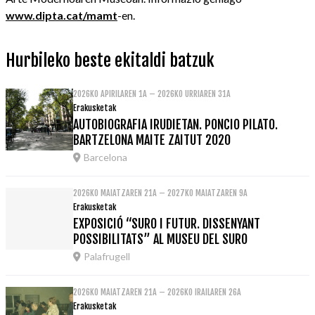
www.dipta.cat/mamt
-en.
Hurbileko beste ekitaldi batzuk
2026KO APIRILAREN 1A – 2026KO URRIAREN 31A
Erakusketak
AUTOBIOGRAFIA IRUDIETAN. PONCIO PILATO.
BARTZELONA MAITE ZAITUT 2020
Barcelona
2026KO MAIATZAREN 21A – 2027KO MAIATZAREN 9A
Erakusketak
EXPOSICIÓ “SURO I FUTUR. DISSENYANT
POSSIBILITATS” AL MUSEU DEL SURO
Palafrugell
2026KO MAIATZAREN 21A – 2026KO IRAILAREN 26A
Erakusketak