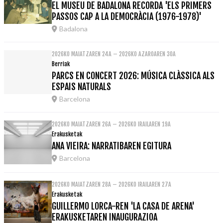
EL MUSEU DE BADALONA RECORDA 'ELS PRIMERS
PASSOS CAP A LA DEMOCRÀCIA (1976-1978)'
Badalona
2026KO MAIATZAREN 24A – 2026KO AZAROAREN 30A
Berriak
PARCS EN CONCERT 2026: MÚSICA CLÀSSICA ALS
ESPAIS NATURALS
Barcelona
2026KO MAIATZAREN 26A – 2026KO IRAILAREN 19A
Erakusketak
ANA VIEIRA: NARRATIBAREN EGITURA
Barcelona
2026KO MAIATZAREN 28A – 2026KO IRAILAREN 27A
Erakusketak
GUILLERMO LORCA-REN 'LA CASA DE ARENA'
ERAKUSKETAREN INAUGURAZIOA