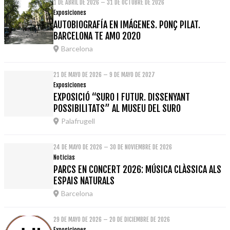
1 DE ABRIL DE 2026 – 31 DE OCTUBRE DE 2026
Exposiciones
AUTOBIOGRAFÍA EN IMÁGENES. PONÇ PILAT.
BARCELONA TE AMO 2020
Barcelona
21 DE MAYO DE 2026 – 9 DE MAYO DE 2027
Exposiciones
EXPOSICIÓ “SURO I FUTUR. DISSENYANT
POSSIBILITATS” AL MUSEU DEL SURO
Palafrugell
24 DE MAYO DE 2026 – 30 DE NOVIEMBRE DE 2026
Noticias
PARCS EN CONCERT 2026: MÚSICA CLÀSSICA ALS
ESPAIS NATURALS
Barcelona
29 DE MAYO DE 2026 – 20 DE DICIEMBRE DE 2026
Exposiciones