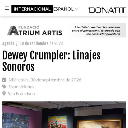
INTERNACIONAL
ESPAÑOL
Agenda
/
30 de septiembre de 2026
Dewey Crumpler: Linajes
Sonoros
Miércoles, 30 de septiembre de 2026
Exposiciones
San Francisco