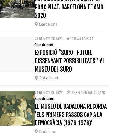
PONÇ PILAT. BARCELONA TE AMO
2020
Barcelona
21 DE MAYO DE 2026 – 9 DE MAYO DE 2027
Exposiciones
EXPOSICIÓ “SURO I FUTUR.
DISSENYANT POSSIBILITATS” AL
MUSEU DEL SURO
Palafrugell
21 DE MAYO DE 2026 – 26 DE SEPTIEMBRE DE 2026
Exposiciones
EL MUSEU DE BADALONA RECORDA
'ELS PRIMERS PASSOS CAP A LA
DEMOCRÀCIA (1976-1978)'
Badalona