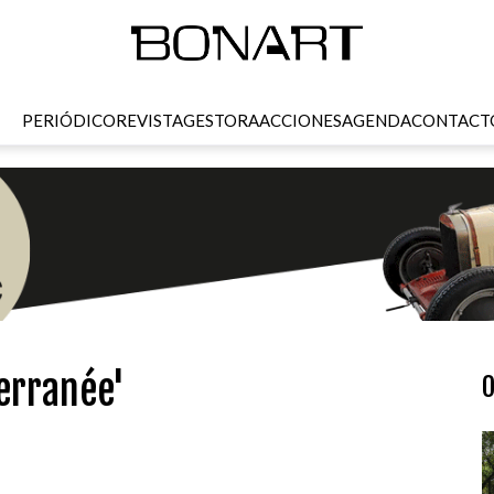
PERIÓDICO
REVISTA
GESTORA
ACCIONES
AGENDA
CONTACT
erranée'
O