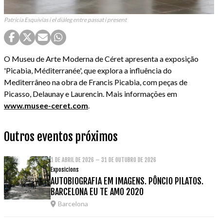
Patricia Esquivias i el diàleg entre passat i present
O Museu de Arte Moderna de Céret apresenta a exposição
'Picabia, Méditerranée', que explora a influência do
Mediterrâneo na obra de Francis Picabia, com peças de
Picasso, Delaunay e Laurencin. Mais informações em
www.musee-ceret.com
.
Outros eventos próximos
1 DE ABRIL DE 2026 – 31 DE OUTUBRO DE 2026
Exposicions
AUTOBIOGRAFIA EM IMAGENS. PÔNCIO PILATOS.
BARCELONA EU TE AMO 2020
Barcelona