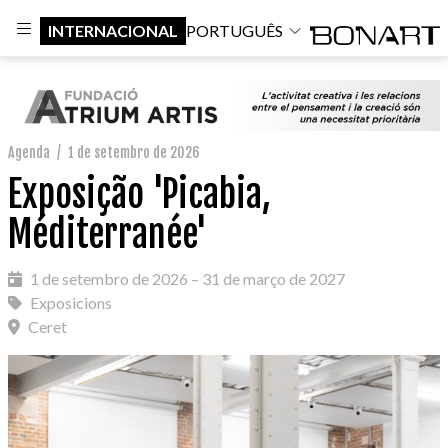
INTERNACIONAL
PORTUGUÊS
Agenda
/
1 de setembro de 2026
Exposição 'Picabia,
Méditerranée'
1 de setembro de 2026 – 31 de março de 2027
Exposicions
Ceret