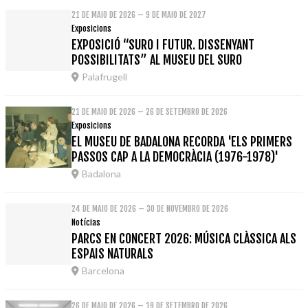
21 DE MAIO DE 2026 – 9 DE MAIO DE 2027
Exposicions
EXPOSICIÓ “SURO I FUTUR. DISSENYANT
POSSIBILITATS” AL MUSEU DEL SURO
Palafrugell
21 DE MAIO DE 2026 – 26 DE SETEMBRO DE 2026
Exposicions
EL MUSEU DE BADALONA RECORDA 'ELS PRIMERS
PASSOS CAP A LA DEMOCRÀCIA (1976-1978)'
Badalona
24 DE MAIO DE 2026 – 30 DE NOVEMBRO DE 2026
Notícias
PARCS EN CONCERT 2026: MÚSICA CLÀSSICA ALS
ESPAIS NATURALS
Barcelona
26 DE MAIO DE 2026 – 19 DE SETEMBRO DE 2026