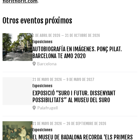
floritflorit.com
.
Otros eventos próximos
1 DE ABRIL DE 2026 – 31 DE OCTUBRE DE 2026
Exposiciones
AUTOBIOGRAFÍA EN IMÁGENES. PONÇ PILAT.
BARCELONA TE AMO 2020
Barcelona
21 DE MAYO DE 2026 – 9 DE MAYO DE 2027
Exposiciones
EXPOSICIÓ “SURO I FUTUR. DISSENYANT
POSSIBILITATS” AL MUSEU DEL SURO
Palafrugell
21 DE MAYO DE 2026 – 26 DE SEPTIEMBRE DE 2026
Exposiciones
EL MUSEU DE BADALONA RECORDA 'ELS PRIMERS