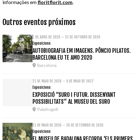
informações em
floritflorit.com
.
Outros eventos próximos
1 DE ABRIL DE 2026 – 31 DE OUTUBRO DE 2026
Exposicions
AUTOBIOGRAFIA EM IMAGENS. PÔNCIO PILATOS.
BARCELONA EU TE AMO 2020
Barcelona
21 DE MAIO DE 2026 – 9 DE MAIO DE 2027
Exposicions
EXPOSICIÓ “SURO I FUTUR. DISSENYANT
POSSIBILITATS” AL MUSEU DEL SURO
Palafrugell
21 DE MAIO DE 2026 – 26 DE SETEMBRO DE 2026
Exposicions
EL MUSEU DE BADALONA RECORDA 'ELS PRIMERS