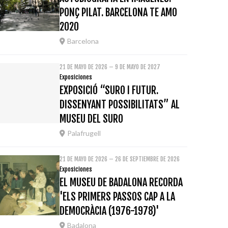
PONÇ PILAT. BARCELONA TE AMO
2020
Barcelona
21 DE MAYO DE 2026 – 9 DE MAYO DE 2027
Exposiciones
EXPOSICIÓ “SURO I FUTUR.
DISSENYANT POSSIBILITATS” AL
MUSEU DEL SURO
Palafrugell
21 DE MAYO DE 2026 – 26 DE SEPTIEMBRE DE 2026
Exposiciones
EL MUSEU DE BADALONA RECORDA
'ELS PRIMERS PASSOS CAP A LA
DEMOCRÀCIA (1976-1978)'
Badalona