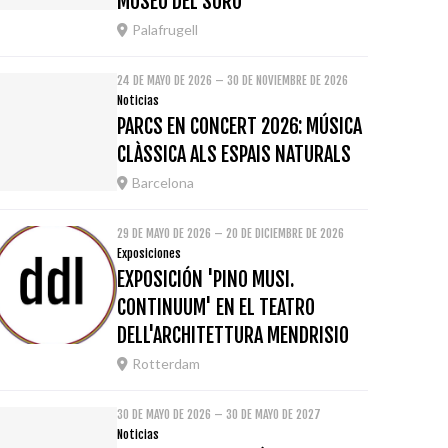
MUSEU DEL SURO
Palafrugell
24 DE MAYO DE 2026 – 30 DE NOVIEMBRE DE 2026
Noticias
PARCS EN CONCERT 2026: MÚSICA
CLÀSSICA ALS ESPAIS NATURALS
Barcelona
29 DE MAYO DE 2026 – 20 DE DICIEMBRE DE 2026
Exposiciones
EXPOSICIÓN 'PINO MUSI.
CONTINUUM' EN EL TEATRO
DELL'ARCHITETTURA MENDRISIO
Rotterdam
30 DE MAYO DE 2026 – 30 DE MAYO DE 2027
Noticias