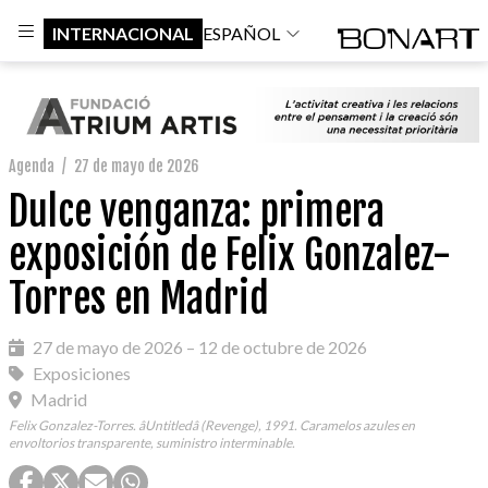
INTERNACIONAL
ESPAÑOL
Agenda
/
27 de mayo de 2026
Dulce venganza: primera
exposición de Felix Gonzalez-
Torres en Madrid
27 de mayo de 2026 – 12 de octubre de 2026
Exposiciones
Madrid
Felix Gonzalez-Torres. âUntitledâ (Revenge), 1991. Caramelos azules en
envoltorios transparente, suministro interminable.