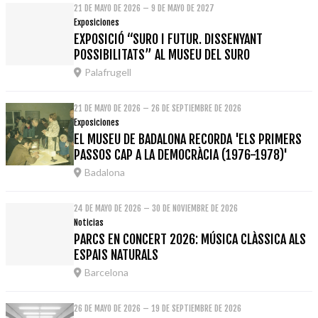
21 DE MAYO DE 2026 – 9 DE MAYO DE 2027
Exposiciones
EXPOSICIÓ “SURO I FUTUR. DISSENYANT
POSSIBILITATS” AL MUSEU DEL SURO
Palafrugell
21 DE MAYO DE 2026 – 26 DE SEPTIEMBRE DE 2026
Exposiciones
EL MUSEU DE BADALONA RECORDA 'ELS PRIMERS
PASSOS CAP A LA DEMOCRÀCIA (1976-1978)'
Badalona
24 DE MAYO DE 2026 – 30 DE NOVIEMBRE DE 2026
Noticias
PARCS EN CONCERT 2026: MÚSICA CLÀSSICA ALS
ESPAIS NATURALS
Barcelona
26 DE MAYO DE 2026 – 19 DE SEPTIEMBRE DE 2026