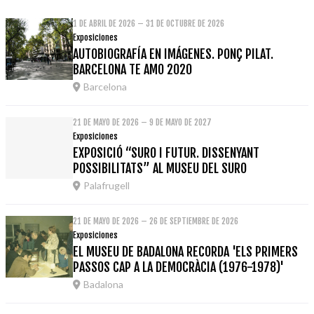
1 DE ABRIL DE 2026 – 31 DE OCTUBRE DE 2026
Exposiciones
AUTOBIOGRAFÍA EN IMÁGENES. PONÇ PILAT.
BARCELONA TE AMO 2020
Barcelona
21 DE MAYO DE 2026 – 9 DE MAYO DE 2027
Exposiciones
EXPOSICIÓ “SURO I FUTUR. DISSENYANT
POSSIBILITATS” AL MUSEU DEL SURO
Palafrugell
21 DE MAYO DE 2026 – 26 DE SEPTIEMBRE DE 2026
Exposiciones
EL MUSEU DE BADALONA RECORDA 'ELS PRIMERS
PASSOS CAP A LA DEMOCRÀCIA (1976-1978)'
Badalona