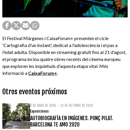
El Festival Márgenes i CaixaForum+ presenten el cicle
'Cartografia d'un instant', dedicat a l'adolescència i el pas a
l'edat adulta. Disponible en streaming gratuït fins al 21 d'agost,
el programa inclou quatre obres recents del cinema europeu
que exploren les inquietuds d'aquesta etapa vital. Més
informació a
CaixaForum+
.
Otros eventos próximos
1 DE ABRIL DE 2026 – 31 DE OCTUBRE DE 2026
Exposiciones
AUTOBIOGRAFÍA EN IMÁGENES. PONÇ PILAT.
BARCELONA TE AMO 2020