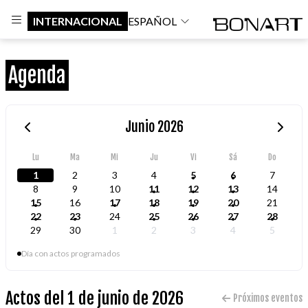
INTERNACIONAL
ESPAÑOL
Agenda
Junio 2026
Lu
Ma
Mi
Ju
Vi
Sá
Do
1
2
3
4
5
6
7
8
9
10
11
12
13
14
15
16
17
18
19
20
21
22
23
24
25
26
27
28
29
30
1
2
3
4
5
Día con actos programados
Actos del 1 de junio de 2026
Próximos eventos