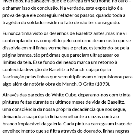
invertidos, na paisagem que ele carrega em seu nome, no ouro –
e chamar isso de conclusão. Na verdade, esta exposição é a
prova de que ele conseguiu refazer os passos, quando toda a
tragédia do soldado reside no fato de não ter conseguido.
Eu nunca tinha visto os desenhos de Baselitz antes, mas me vi
contemplando-os compelido pelo contorno de um rosto que se
dissolvia em mil linhas vermelhas e pretas, estendendo-se pela
página branca, tão próximas que pareciam ultrapassar os
limites da tela. Esse fundo delineado marca um retorno à
conhecida devoção de Baselitz a Munch, cuja própria
fascinação pelas linhas que se multiplicavam o impulsionou para
algo além da notória obra de Munch, O Grito (1893).
Através das paredes do White Cube, deparamo-nos com trinta
pinturas feitas durante os últimos meses de vida de Baselitz,
uma consciência da nossa própria decadência que nos segue,
deixando a sua própria linha semelhante a cinzas contra o
branco implacável da galeria. Cada pintura carrega um traço de
envelhecimento que se filtra através do dourado, linhas negras