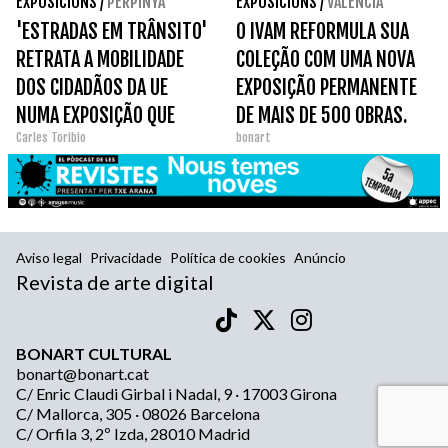
EXPOSICIONS
/
PERPINYÀ
EXPOSICIONS
/
VALÈNCIA
'ESTRADAS EM TRÂNSITO'
O IVAM REFORMULA SUA
RETRATA A MOBILIDADE
COLEÇÃO COM UMA NOVA
DOS CIDADÃOS DA UE
EXPOSIÇÃO PERMANENTE
NUMA EXPOSIÇÃO QUE
DE MAIS DE 500 OBRAS.
Carles Toribio
bonart
EXPLORA A LIBERDADE DE
CIRCULAÇÃO E AS SUAS
CONTRADIÇÕES.
Aviso legal
Privacidade
Política de cookies
Anúncio
Revista de arte digital
BONART CULTURAL
bonart@bonart.cat
C/ Enric Claudi Girbal i Nadal, 9 · 17003 Girona
C/ Mallorca, 305 · 08026 Barcelona
C/ Orfila 3, 2º Izda, 28010 Madrid