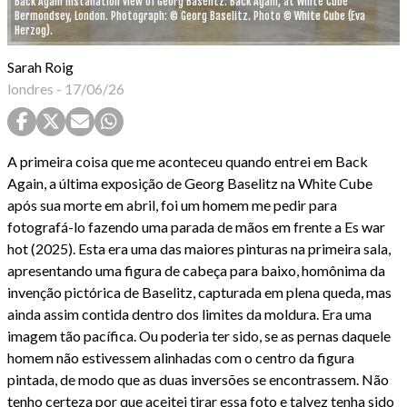
Back Again installation view of Georg Baselitz: Back Again, at White Cube
Bermondsey, London. Photograph: © Georg Baselitz. Photo © White Cube (Eva
Herzog).
Sarah Roig
londres
-
17/06/26
A primeira coisa que me aconteceu quando entrei em Back
Again, a última exposição de Georg Baselitz na White Cube
após sua morte em abril, foi um homem me pedir para
fotografá-lo fazendo uma parada de mãos em frente a Es war
hot (2025). Esta era uma das maiores pinturas na primeira sala,
apresentando uma figura de cabeça para baixo, homônima da
invenção pictórica de Baselitz, capturada em plena queda, mas
ainda assim contida dentro dos limites da moldura. Era uma
imagem tão pacífica. Ou poderia ter sido, se as pernas daquele
homem não estivessem alinhadas com o centro da figura
pintada, de modo que as duas inversões se encontrassem. Não
tenho certeza por que aceitei tirar essa foto e talvez tenha sido