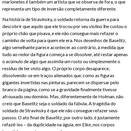
marionetes é também um artista que se observa de fora, o que
representa um tipo de inversão completamente diferente.
Na história de Stravinsky, o soldado retorna da guerra para
descobrir que aquilo que ele trocou por seu violino lhe custou o
próprio chão que pisava, e ele não consegue mais refazer o
caminho de volta para quem ele era. Nos desenhos de Baselitz,
algo semelhante parece acontecer ao contrário, à medida que
tudo ao redor da figura começa a se dissolver, até restar apenas
o acúmulo de algo que assimila um rosto ou simplesmente o
resíduo de ter visto algo. O próprio corpo desaparece,
dissolvendo-se em traços alienados que, como as figuras
gigantes invertidas nas pinturas, parecem se dispersar pelo
branco da página, como se a gravidade finalmente tivesse
afrouxado seu domínio. Mas, diferentemente de Holman, não
creio que Baselitz seja o soldado da fábula. A tragédia do
soldado de Stravinsky é que ele não consegue refazer seus
passos. O ato final de Baselitz, por outro lado, é justamente
refazê-los – da duplicidade na águia, em Elke, nos corpos